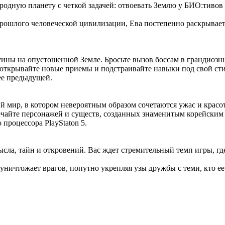
одную планету с четкой задачей: отвоевать Землю у БИО:тивов 
прошлого человеческой цивилизации, Ева постепенно раскрывает
…
руины на опустошенной Земле. Бросьте вызов боссам в грандиоз
 открывайте новые приемы и подстраивайте навыки под свой ст
ее предыдущей.
 мир, в котором невероятным образом сочетаются ужас и красот
ечайте персонажей и существ, созданных знаменитым корейским
процессора PlayStaton 5.
сла, тайн и откровений. Вас ждет стремительный темп игры, гд
ничтожает врагов, попутно укрепляя узы дружбы с теми, кто ее