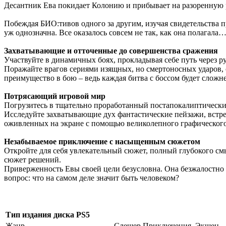
Десантник Ева покидает Колонию и прибывает на разоренную р
Побеждая БИО:тивов одного за другим, изучая свидетельства 
уж однозначна. Все оказалось совсем не так, как она полагала
Захватывающие и отточенные до совершенства сражения
Участвуйте в динамичных боях, прокладывая себе путь через 
Поражайте врагов сериями изящных, но смертоносных ударов,
преимущество в бою – ведь каждая битва с боссом будет сложн
Потрясающий игровой мир
Погрузитесь в тщательно проработанный постапокалиптический
Исследуйте захватывающие дух фантастические пейзажи, встр
оживленных на экране с помощью великолепного графического 
Незабываемое приключение с насыщенным сюжетом
Откройте для себя увлекательный сюжет, полный глубокого смы
сюжет решений.
Приверженность Евы своей цели безусловна. Она безжалостно у
вопрос: что на самом деле значит быть человеком?
Тип издания диска PS5
Жанр
Слешер,Приключения, Экшен