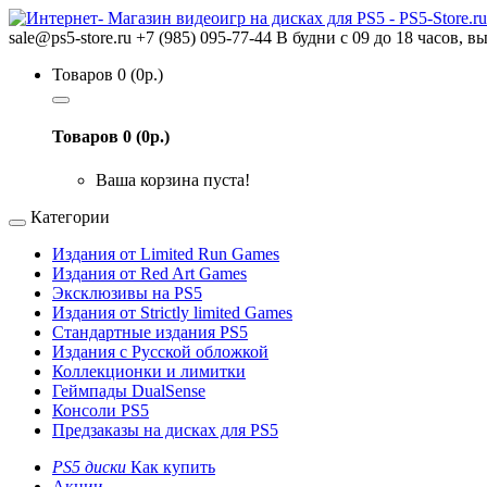
sale@ps5-store.ru
+7 (985) 095-77-44
В будни с 09 до 18 часов, в
Товаров 0 (0р.)
Товаров 0 (0р.)
Ваша корзина пуста!
Категории
Издания от Limited Run Games
Издания от Red Art Games
Эксклюзивы на PS5
Издания от Strictly limited Games
Стандартные издания PS5
Издания с Русской обложкой
Коллекционки и лимитки
Геймпады DualSense
Консоли PS5
Предзаказы на дисках для PS5
PS5 диски
Как купить
Акции