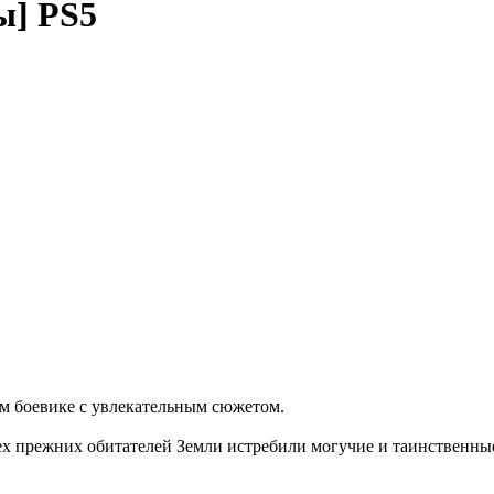
ы] PS5
ом боевике с увлекательным сюжетом.
сех прежних обитателей Земли истребили могучие и таинственн